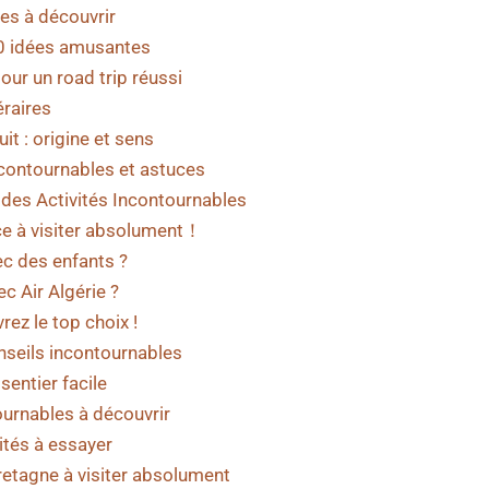
es à découvrir
10 idées amusantes
pour un road trip réussi
éraires
it : origine et sens
ncontournables et astuces
e des Activités Incontournables
nce à visiter absolument！
ec des enfants ?
c Air Algérie ?
rez le top choix !
onseils incontournables
sentier facile
ournables à découvrir
vités à essayer
retagne à visiter absolument