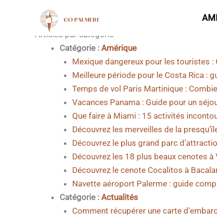
Plan du site
Aller
AM
au
contenu
Articles par catégorie
Catégorie :
Amérique
Mexique dangereux pour les touristes : 
Meilleure période pour le Costa Rica : 
Temps de vol Paris Martinique : Combie
Vacances Panama : Guide pour un séjour
Que faire à Miami : 15 activités inconto
Découvrez les merveilles de la presqu’îl
Découvrez le plus grand parc d’attract
Découvrez les 18 plus beaux cenotes à 
Découvrez le cenote Cocalitos à Bacalar 
Navette aéroport Palerme : guide complet
Catégorie :
Actualités
Comment récupérer une carte d’embarqu