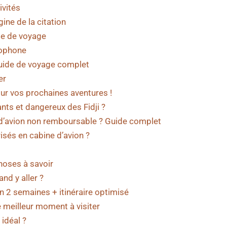
ivités
gine de la citation
de de voyage
cophone
guide de voyage complet
er
 sur vos prochaines aventures !
nts et dangereux des Fidji ?
 d’avion non remboursable ? Guide complet
risés en cabine d’avion ?
choses à savoir
nd y aller ?
en 2 semaines + itinéraire optimisé
e meilleur moment à visiter
idéal ?