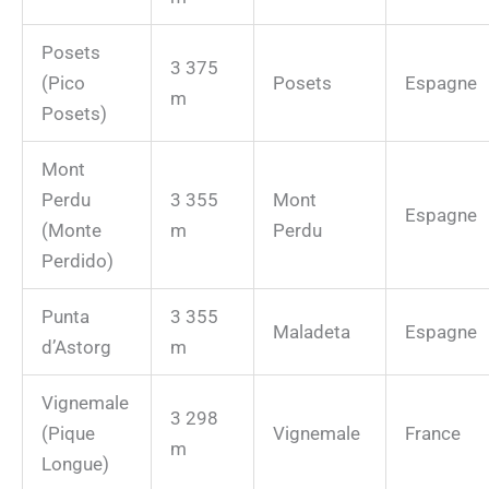
Posets
3 375
(Pico
Posets
Espagne
m
Posets)
Mont
Perdu
3 355
Mont
Espagne
(Monte
m
Perdu
Perdido)
Punta
3 355
Maladeta
Espagne
d’Astorg
m
Vignemale
3 298
(Pique
Vignemale
France
m
Longue)