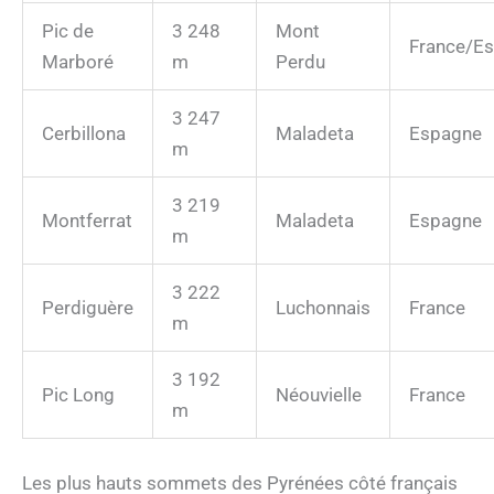
Pic de
3 248
Mont
France/E
Marboré
m
Perdu
3 247
Cerbillona
Maladeta
Espagne
m
3 219
Montferrat
Maladeta
Espagne
m
3 222
Perdiguère
Luchonnais
France
m
3 192
Pic Long
Néouvielle
France
m
Les plus hauts sommets des Pyrénées côté français