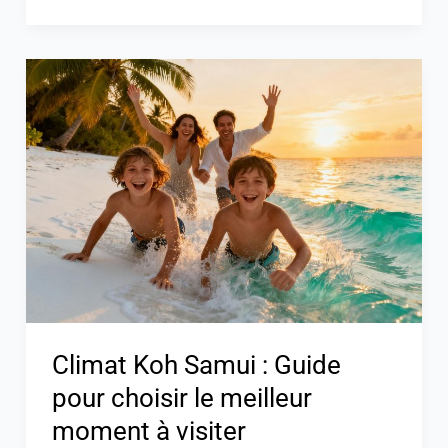
Climat
Koh
Samui
:
Guide
pour
choisir
le
meilleur
moment
à
Climat Koh Samui : Guide
visiter
pour choisir le meilleur
moment à visiter