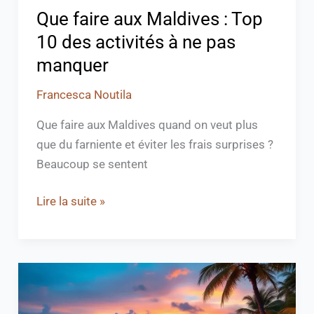
ne
Que faire aux Maldives : Top
pas
10 des activités à ne pas
manquer
manquer
Francesca Noutila
Que faire aux Maldives quand on veut plus
que du farniente et éviter les frais surprises ?
Beaucoup se sentent
Lire la suite »
Voyage
de
noces