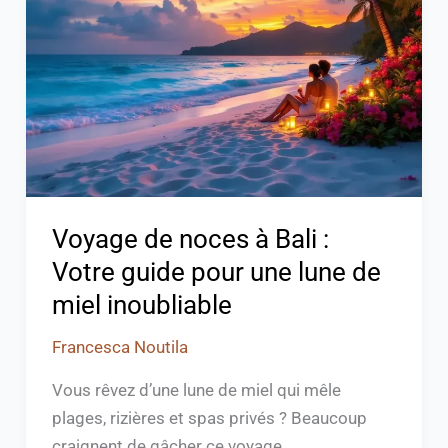
à
Bali
:
Votre
guide
pour
une
lune
Voyage de noces à Bali :
de
Votre guide pour une lune de
miel
miel inoubliable
inoubliable
Francesca Noutila
Vous rêvez d’une lune de miel qui mêle
plages, rizières et spas privés ? Beaucoup
craignent de gâcher ce voyage