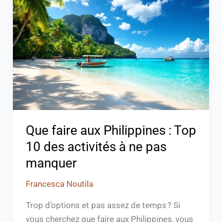
aux
Philippines
:
Top
10
des
activités
à
ne
Que faire aux Philippines : Top
pas
10 des activités à ne pas
manquer
manquer
Francesca Noutila
Trop d’options et pas assez de temps ? Si
vous cherchez que faire aux Philippines, vous