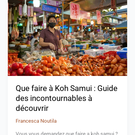
Que
faire
à
Koh
Samui
:
Guide
des
incontournables
à
découvrir
Que faire à Koh Samui : Guide
des incontournables à
découvrir
Francesca Noutila
Vous vous demandez que faire a koh samui ?