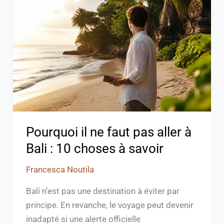
ne
faut
pas
aller
à
Bali
:
10
choses
Pourquoi il ne faut pas aller à
à
Bali : 10 choses à savoir
savoir
Francesca Noutila
Bali n’est pas une destination à éviter par
principe. En revanche, le voyage peut devenir
inadapté si une alerte officielle