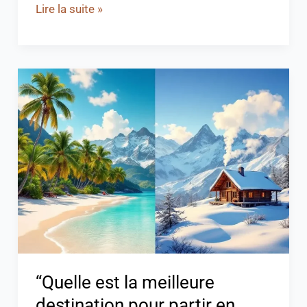
Lire la suite »
“Quelle
est
la
meilleure
destination
pour
partir
en
février
:
guide
“Quelle est la meilleure
pratique”
destination pour partir en