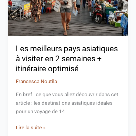
visiter
en
2
semaines
+
itinéraire
Les meilleurs pays asiatiques
optimisé
à visiter en 2 semaines +
itinéraire optimisé
Francesca Noutila
En bref : ce que vous allez découvrir dans cet
article : les destinations asiatiques idéales
pour un voyage de 14
Lire la suite »