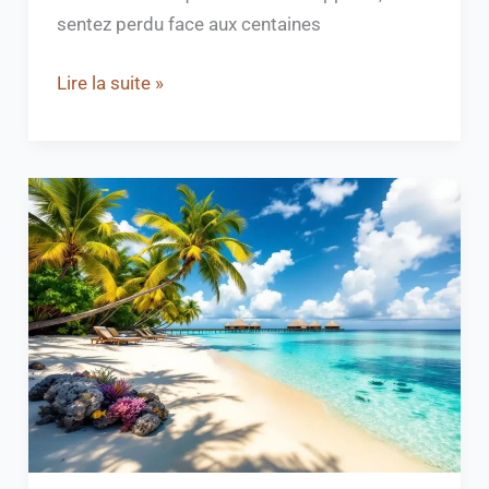
sentez perdu face aux centaines
Lire la suite »
Que
faire
aux
Maldives
:
Top
10
des
activités
à