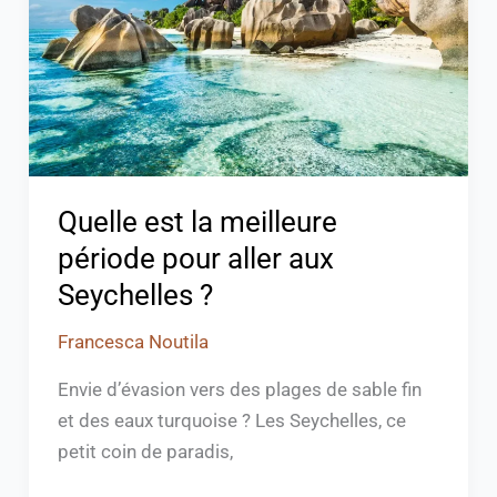
période
pour
aller
aux
Seychelles
?
Quelle est la meilleure
période pour aller aux
Seychelles ?
Francesca Noutila
Envie d’évasion vers des plages de sable fin
et des eaux turquoise ? Les Seychelles, ce
petit coin de paradis,