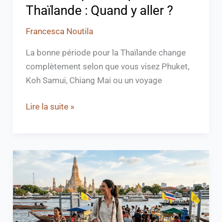
Thaïlande : Quand y aller ?
Francesca Noutila
La bonne période pour la Thaïlande change
complètement selon que vous visez Phuket,
Koh Samui, Chiang Mai ou un voyage
Lire la suite »
Les
meilleurs
pays
asiatiques
à