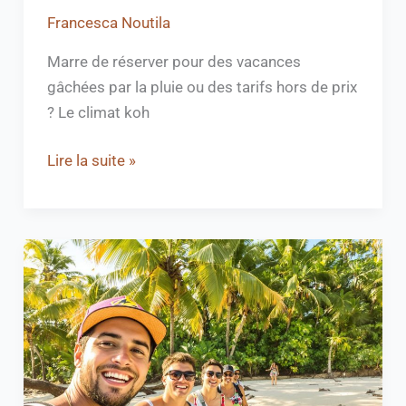
Francesca Noutila
Marre de réserver pour des vacances
gâchées par la pluie ou des tarifs hors de prix
? Le climat koh
Lire la suite »
Koh
Samui
:
Quand
partir
pour
un