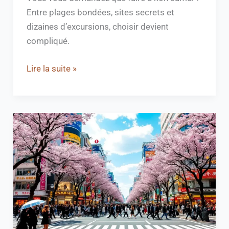
Entre plages bondées, sites secrets et
dizaines d’excursions, choisir devient
compliqué.
Lire la suite »
Visiter
Tokyo
:
Guide
des
incontournables
pour
2026