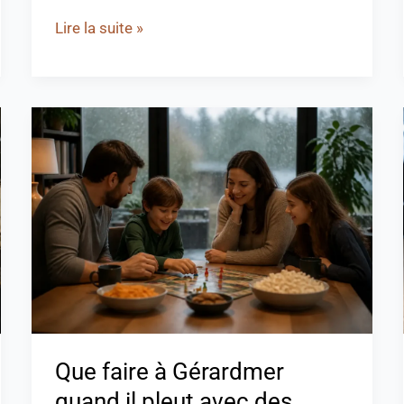
Lire la suite »
Que
faire
à
Gérardmer
quand
il
pleut
avec
des
enfants
Que faire à Gérardmer
?
quand il pleut avec des