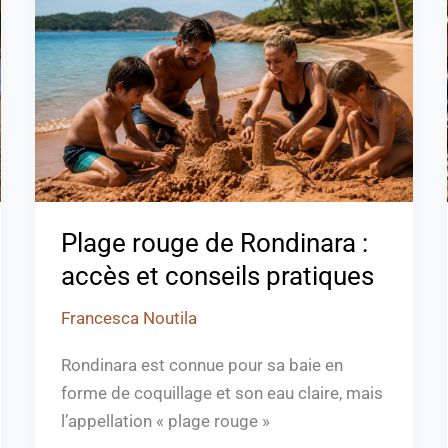
de
Rondinara
:
accès
et
conseils
pratiques
Plage rouge de Rondinara :
accès et conseils pratiques
Francesca Noutila
Rondinara est connue pour sa baie en
forme de coquillage et son eau claire, mais
l’appellation « plage rouge »