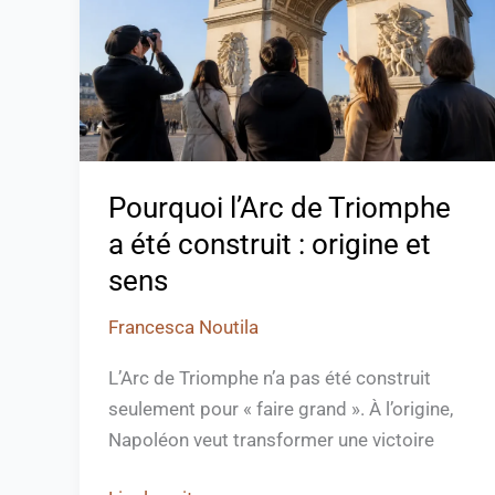
a
été
construit
:
origine
et
Pourquoi l’Arc de Triomphe
sens
a été construit : origine et
sens
Francesca Noutila
L’Arc de Triomphe n’a pas été construit
seulement pour « faire grand ». À l’origine,
Napoléon veut transformer une victoire