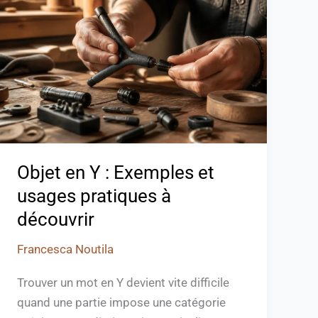
Y
:
Exemples
et
usages
pratiques
à
découvrir
Objet en Y : Exemples et
usages pratiques à
découvrir
Francesca Noutila
Trouver un mot en Y devient vite difficile
quand une partie impose une catégorie