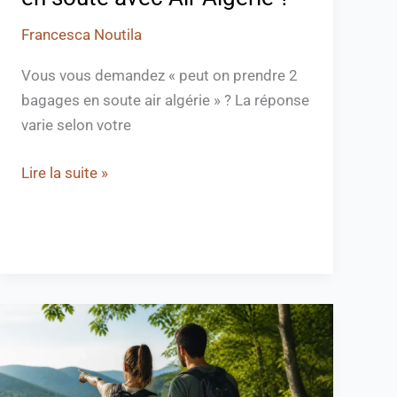
Francesca Noutila
Vous vous demandez « peut on prendre 2
bagages en soute air algérie » ? La réponse
varie selon votre
Lire la suite »
Découvrez
le
tour
du