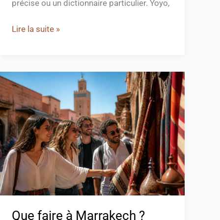
précise ou un dictionnaire particulier. Yoyo,
Lire la suite »
Que
faire
à
Marrakech
?
Activités
et
itinéraires
Que faire à Marrakech ?