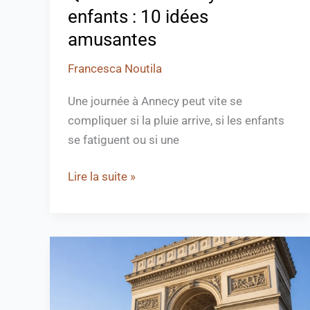
enfants : 10 idées
amusantes
Francesca Noutila
Une journée à Annecy peut vite se
compliquer si la pluie arrive, si les enfants
se fatiguent ou si une
Lire la suite »
Pourquoi
l’Arc
de
Triomphe