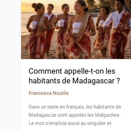
t-
on
les
habitants
de
Madagascar
?
Comment appelle-t-on les
habitants de Madagascar ?
Francesca Noutila
Dans un texte en français, les habitants de
Madagascar sont appelés les Malgaches.
Le mot s’emploie aussi au singulier et