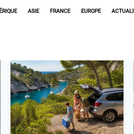
ÉRIQUE
ASIE
FRANCE
EUROPE
ACTUALI
Parking
Calanque
Port-
Miou
Cassis
:
Guide
Pratique
et