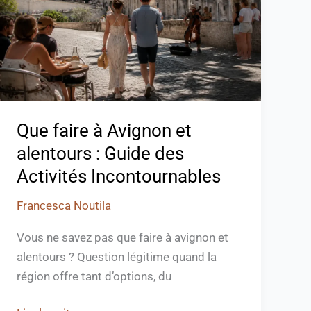
et
alentours
:
Guide
des
Activités
Que faire à Avignon et
Incontournables
alentours : Guide des
Activités Incontournables
Francesca Noutila
Vous ne savez pas que faire à avignon et
alentours ? Question légitime quand la
région offre tant d’options, du