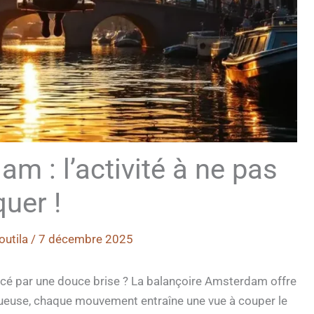
m : l’activité à ne pas
uer !
outila
/
7 décembre 2025
ercé par une douce brise ? La balançoire Amsterdam offre
tueuse, chaque mouvement entraîne une vue à couper le